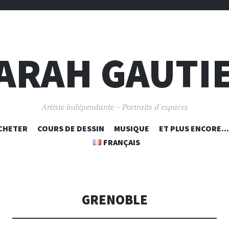
ARAH GAUTI
Artiste indépendante – Portraits d'espaces
ALLER
CHETER
COURS DE DESSIN
MUSIQUE
ET PLUS ENCORE…
AU
FRANÇAIS
CONTENU
PRINCIPAL
GRENOBLE