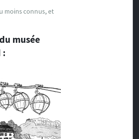
 ou moins connus, et
t du musée
 :