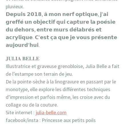
pluvieux.
𝗗𝗲𝗽𝘂𝗶𝘀 𝟮𝟬𝟭𝟴, 𝗮̀ 𝗺𝗼𝗻 𝗻𝗲𝗿𝗳 𝗼𝗽𝘁𝗶𝗾𝘂𝗲, 𝗷’𝗮𝗶
𝗴𝗿𝗲𝗳𝗳𝗲́ 𝘂𝗻 𝗼𝗯𝗷𝗲𝗰𝘁𝗶𝗳 𝗾𝘂𝗶 𝗰𝗮𝗽𝘁𝘂𝗿𝗲 𝗹𝗮 𝗽𝗼𝗲́𝘀𝗶𝗲
𝗱𝘂 𝗱𝗲𝗵𝗼𝗿𝘀, 𝗲𝗻𝘁𝗿𝗲 𝗺𝘂𝗿𝘀 𝗱𝗲́𝗹𝗮𝗯𝗿𝗲́𝘀 𝗲𝘁
𝗮𝗰𝗿𝘆𝗹𝗶𝗾𝘂𝗲. 𝗖’𝗲𝘀𝘁 𝗰̧𝗮 𝗾𝘂𝗲 𝗷𝗲 𝘃𝗼𝘂𝘀 𝗽𝗿𝗲́𝘀𝗲𝗻𝘁𝗲
𝗮𝘂𝗷𝗼𝘂𝗿𝗱’𝗵𝘂𝗶.
𝐉𝐔𝐋𝐈𝐀 𝐁𝐄𝐋𝐋𝐄
Illustratrice et graveuse grenobloise, Julia Belle a fait
de l’estampe son terrain de jeu.
De la pointe-sèche à la linogravure en passant par le
monotype, elle explore les différentes techniques
d’impression et parfois même, les croise avec du
collage ou de la couture.
Site internet :
julia-belle.com
facebook/insta : Princesse aux petits poils