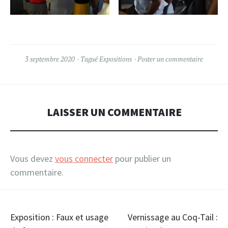
3 septembre 2020
Tagué
Expositions
Poster un commentaire
LAISSER UN COMMENTAIRE
Vous devez
vous connecter
pour publier un
commentaire.
Navigation
Exposition : Faux et usage
Vernissage au Coq-Tail :