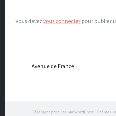
Vous devez
vous connecter
pour publier 
Navigation
Avenue de France
des
articles
Fièrement propulsé par WordPress
|
Thème Illu