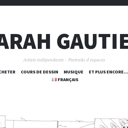
ARAH GAUTI
Artiste indépendante – Portraits d'espaces
ALLER
CHETER
COURS DE DESSIN
MUSIQUE
ET PLUS ENCORE…
AU
FRANÇAIS
CONTENU
PRINCIPAL