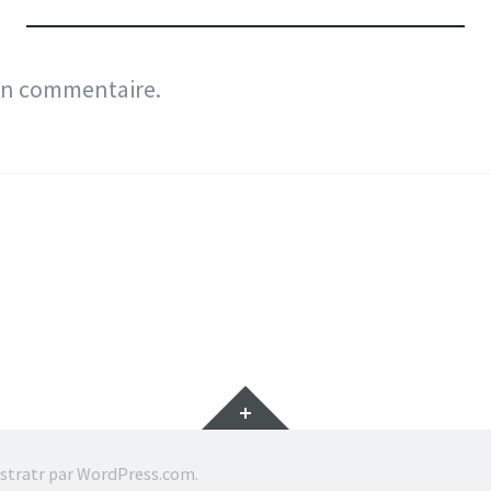
un commentaire.
Gadgets
stratr par
WordPress.com
.